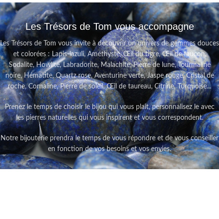
Les Trésors de Tom vous accompagne
Les Trésors de Tom vous invite à découvrir un univers de gemmes douces
et colorées : Lapis-lazuli, Améthyste, Œil du tigre, Œil de faucon,
Sodalite, Howlite, Labradorite, Malachite, Pierre de lune, Tourmaline
noire, Hématite, Quartz rose, Aventurine verte, Jaspe rouge, Cristal de
roche, Cornaline, Pierre de soleil, Œil de taureau, Citrine, Turquoise...
Prenez le temps de choisir le bijou qui vous plait, personnalisez le avec
les pierres naturelles qui vous inspirent et vous correspondent.
Notre bijouterie prendra le temps de vous répondre et de vous conseiller
en fonction de vos besoins et vos envies.