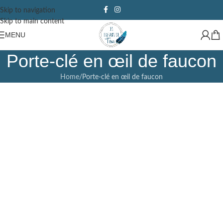
Skip to navigation
Skip to main content
MENU
Porte-clé en œil de faucon
Home
Porte-clé en œil de faucon
Bracelets en perles semi-précieuses
Les bracelets
Les porte-clés
Découvrir
Bracelets signes astrologiques
Découvrir
Les porte-clés prénom
Découvrir
Découvrir