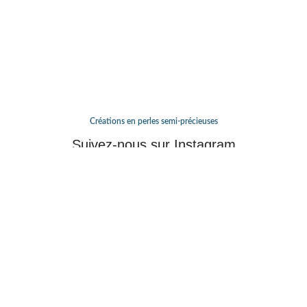
Créations en perles semi-précieuses
Suivez-nous sur Instagram
You need connect your Instagram account in Theme settings -> API
integrations -> Connect instagram account